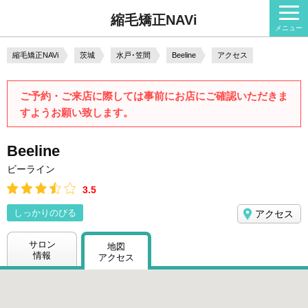
縮毛矯正NAVi
メニュー
縮毛矯正NAVi
茨城
水戸･笠間
Beeline
アクセス
ご予約・ご来店に際しては事前にお店にご確認いただきま
すようお願い致します。
Beeline
ビーライン
3.5
しっかりのびる
アクセス
サロン
地図
情報
アクセス