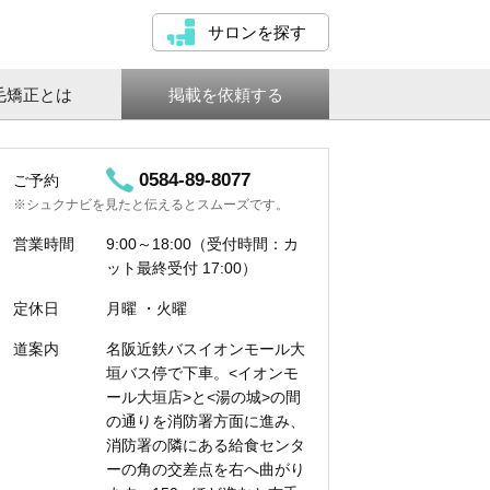
サロンを探す
毛矯正とは
掲載を依頼する
0584-89-8077
ご予約
※シュクナビを見たと伝えるとスムーズです。
営業時間
9:00～18:00（受付時間：カ
ット最終受付 17:00）
定休日
月曜 ・火曜
道案内
名阪近鉄バスイオンモール大
垣バス停で下車。<イオンモ
ール大垣店>と<湯の城>の間
の通りを消防署方面に進み、
消防署の隣にある給食センタ
ーの角の交差点を右へ曲がり